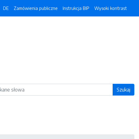
DE
Zamówienia publiczne
Instrukcja BIP
Wysoki kontrast
ka
Szukaj