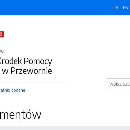
UA
EN
nej
środek Pomocy
j w Przewornie
Wyszukiwar
tatnio dodane
kumentów