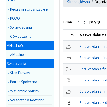
Statut
Strona główna
Organiz
Regulamin Organizacyjny
RODO
Pokaż
pozycji
Sprawozdania
Nazwa dokumen
Oświadczenia
Aktualności
Sprawozdania fin
Aktualności
Sprawozdania fi
Świadczenia
Sprawozdania fi
Stan Prawny
Sprawozdanie z d
Pomoc Społeczna
Wspieranie rodziny
Sprawozdania fi
Świadczenia Rodzinne
Sprawozdanie z d