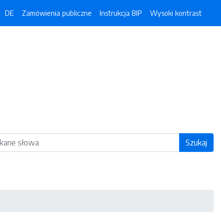
DE
Zamówienia publiczne
Instrukcja BIP
Wysoki kontrast
ka
Szukaj