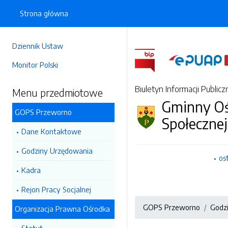
Strona główna
Dziennik Ustaw
Monitor Polski
Biuletyn Informacji Publicz
Menu przedmiotowe
Gminny O
GOPS Przeworno
Społeczne
Dane Kontaktowe
Godziny Urzędowania
os
Kadra
Rejon Pracy Socjalnej
GOPS Przeworno
Godz
Organizacja Prawna Ośrodka