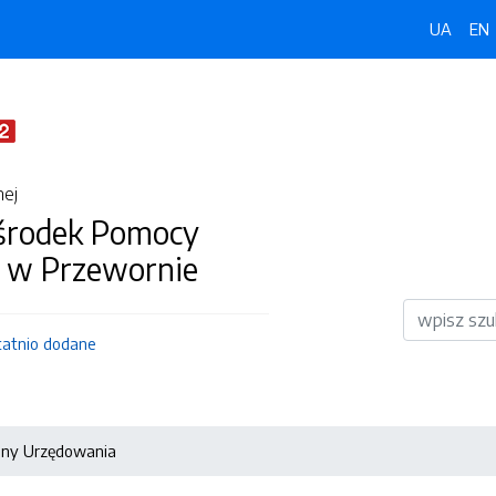
UA
EN
nej
środek Pomocy
j w Przewornie
Wyszukiwar
tatnio dodane
iny Urzędowania