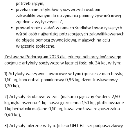
potrzebującym,
przekazanie artykułów spożywczych osobom
zakwalifikowanym do otrzymania pomocy żywnościowej
zgodnie z wytycznymi IZ,
prowadzenie działań w ramach środków towarzyszących
wśród osób najbardziej potrzebujących zakwalifikowanych
do objęcia pomocą żywnościową, mających na celu
włączenie społeczne.
Zestaw na Podprogram 2023 dla jednego odbiorcy końcowego
obejmuje artykuły spożywcze:w łącznej ilości ok. 34 kg, w tym:
1) Artykuły warzywne i owocowe w tym: (groszek z marchewką
1,60 kg, koncentrat pomidorowy 0,96 kg, dżem truskawkowy
1,20 kg),
2) Artykuły skrobiowe w tym: (makaron jajeczny świderki 2,50
kg, mąka pszenna 4 kg, kasza jęczmienna 1,50 kg, płatki owsiane
1 kg herbatniki maślane 0,60 kg, kawa zbożowa rozpuszczalna
0,40 kg),
3) Artykuły mleczne w tym: (mleko UHT 6 l, ser podpuszczkowy