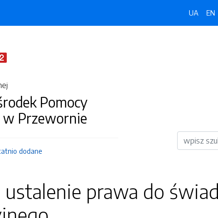
UA
EN
nej
środek Pomocy
j w Przewornie
Wyszukiwar
tatnio dodane
 ustalenie prawa do świad
yjnego