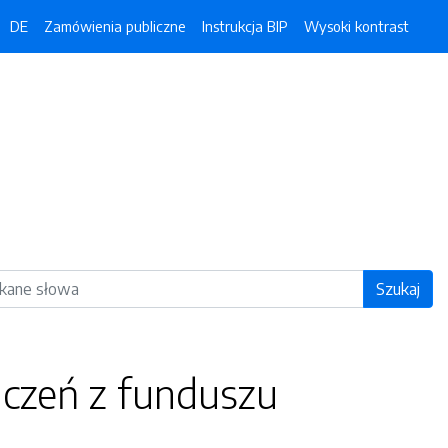
DE
Zamówienia publiczne
Instrukcja BIP
Wysoki kontrast
ka
Szukaj
czeń z funduszu