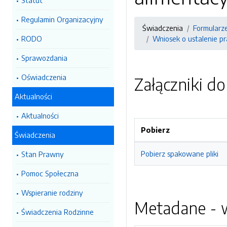
Statut
Regulamin Organizacyjny
Świadczenia
Formularz
RODO
Wniosek o ustalenie p
Sprawozdania
Oświadczenia
Załączniki d
Aktualności
Aktualności
Pobierz
Świadczenia
Pobierz spakowane pliki
Stan Prawny
Pomoc Społeczna
Wspieranie rodziny
Metadane - w
Świadczenia Rodzinne