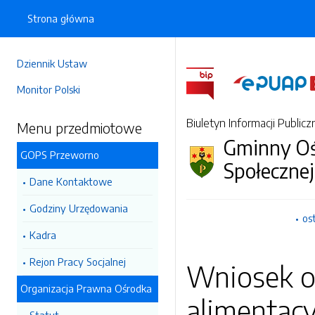
Strona główna
Dziennik Ustaw
Monitor Polski
Biuletyn Informacji Publicz
Menu przedmiotowe
Gminny O
GOPS Przeworno
Społeczne
Dane Kontaktowe
Godziny Urzędowania
os
Kadra
Rejon Pracy Socjalnej
Wniosek o
Organizacja Prawna Ośrodka
alimentac